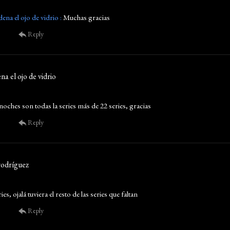
ena el ojo de vidrio
:
Muchas gracias
Reply
na el ojo de vidrio
oches son todas la series más de 22 series, gracias
Reply
rodríguez
ies, ojalá tuviera el resto de las series que faltan
Reply