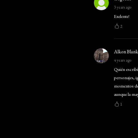
3 years ago
Exelente!
2
Alkon Blan
4 years ago
Quién escribi
personajes, i
momentos de 
aunque la may
1