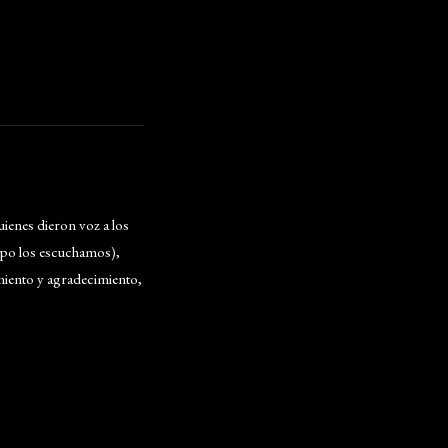
uienes dieron voz a los
empo los escuchamos),
iento y agradecimiento,