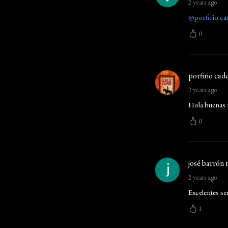
2 years ago
@porfirio cad
0
porfirio cade
2 years ago
Hola buenas n
0
josé barrón 
2 years ago
Excelentes ser
1