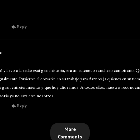
Reply
ko
ó y llevo a la radio está gran historia, era un auténtico ranchero campirano. Q
gualmente. Pusieron el corazón en su trabajopara darnos (a quienes en su ti
gran entretenimiento y que hoy añoramos. A todos ellos, nuestro reconocim
oría ya no está con nosotros.
Reply
More
Comments