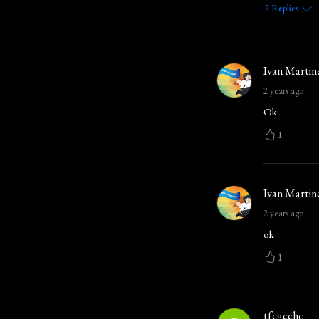
2
Replies
Ivan Martin
2 years ago
Ok
1
Ivan Martin
2 years ago
ok
1
tfcgcchc