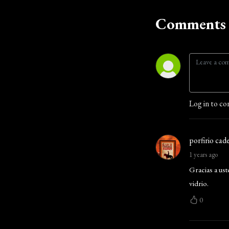
Comments 
Log in to co
porfirio cade
1 years ago
Gracias a ust
vidrio.
0