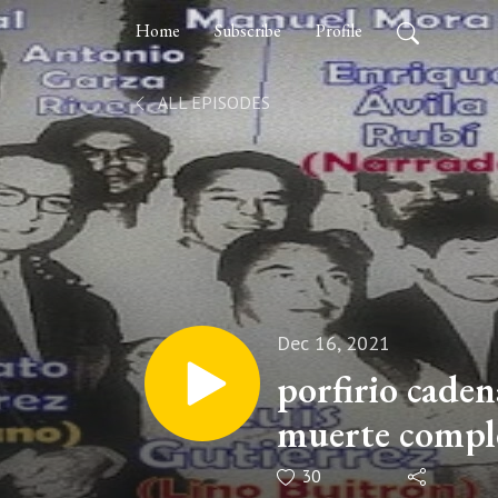
Home
Subscribe
Profile
ALL EPISODES
Dec 16, 2021
porfirio caden
muerte compl
30