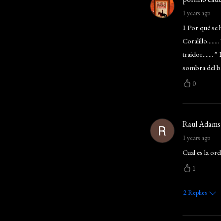
1 years ago
1 Por qué se hi
Coralillo.......
traidor....... 
sombra del ba
0
Raul Adams
1 years ago
Cual es la or
1
2
Replies