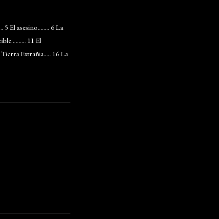
 5 El asesino........ 6 La
le.......... 11 El
5 Tierra Extrañia..... 16 La