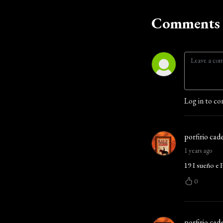
Comments 
Log in to co
porfirio cade
1 years ago
19 I sueño e Po
0
porfirio cade