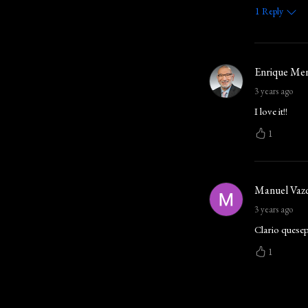
1
Reply
Enrique Men
3 years ago
I love it!!
1
Manuel Vaz
3 years ago
Clario quese
1