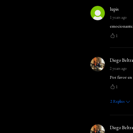
lupis
1 years ago
emocionante..
1
Diego Beltr
2 years ago
Por favor en 
1
2
Replies
Diego Beltr