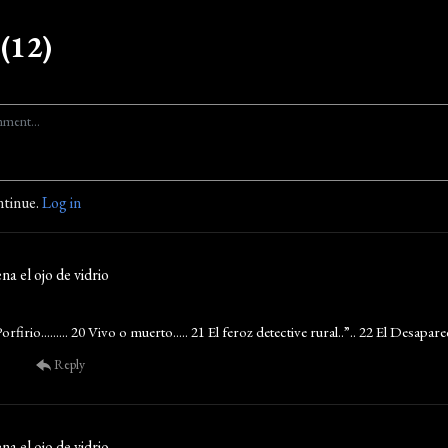
(12)
ntinue.
Log in
na el ojo de vidrio
rfirio......... 20 Vivo o muerto..... 21 El feroz detective rural..”.. 22 El Desaparec
Reply
na el ojo de vidrio