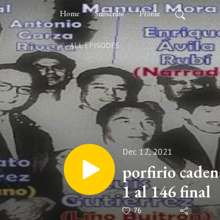
Home
Subscribe
Profile
ALL EPISODES
Dec 12, 2021
porfirio cadena el 
1 al 146 final
76