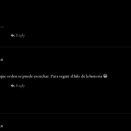
...
Reply
an
que orden se puede escuchar. Para seguir el hilo de la historia 😀
Reply
an