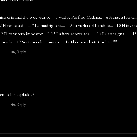
zo criminal el ojo de vidrio...... 3 Vuelve Porfirio Cadena..... 4 Frente a frente.....
. 7 El resucitado...... ” La madriguera........ 9 La vuelta del bandido...... 10 El invencib
” 12 El forastero impostor.....”. 13 La fiera acorralada.... .. 14 La consigna........ 1
ndido.... 17 Sentenciado a muerte..... 18 El comandante Cadena..””
Reply
den de los capitulos?
Reply