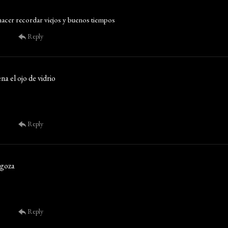
hacer recordar viejos y buenos tiempos
Reply
na el ojo de vidrio
Reply
agoza
Reply