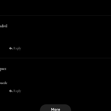
divil
Reply
quez
puede
Reply
More