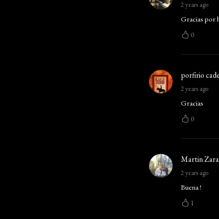
2 years ago
Gracias por 
0
porfirio cade
2 years ago
Gracias
0
Martin Zar
2 years ago
Buena !
1