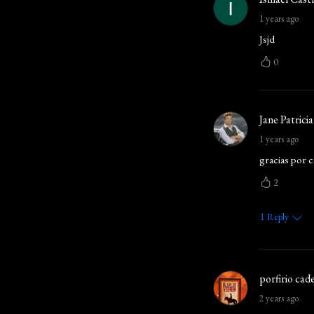
1 years ago
Jsjd
0
Jane Patricia
1 years ago
gracias por 
2
1
Reply
porfirio cade
2 years ago