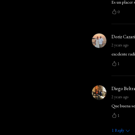
Es un placer 
0
Doriz Cazar
2 years ago
excelente rad
1
Diego Beltr
2 years ago
Que buena se
1
1
Reply