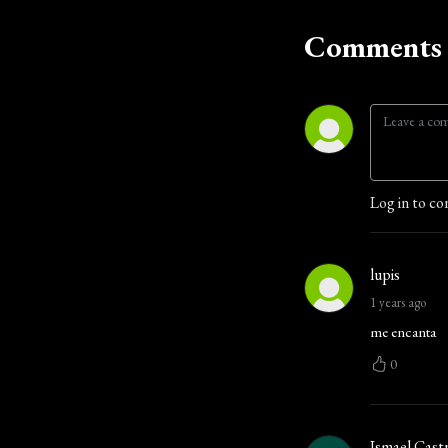
Comments 
Log in to co
lupis
1 years ago
me encanta
0
Ismael Cast