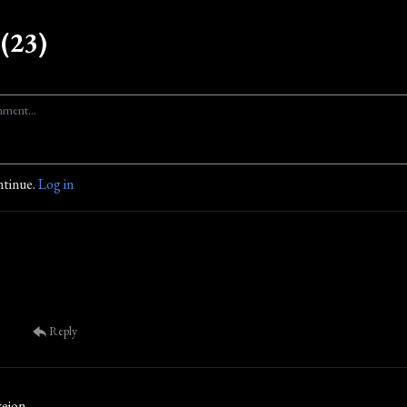
(23)
ntinue.
Log in
Reply
rejon