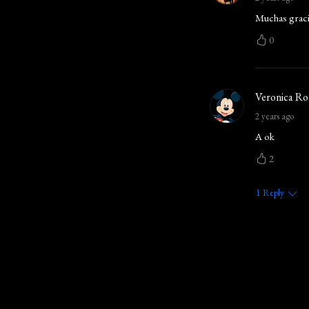
Muchas gracia
0
Veronica R
2 years ago
A ok
2
1
Reply