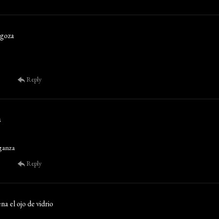
agoza
Reply
s
ganza
Reply
na el ojo de vidrio