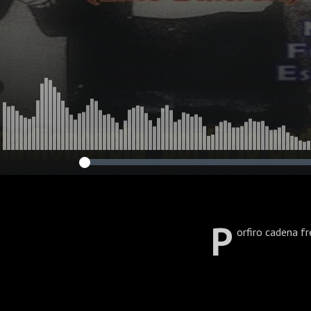
p
orfiro cadena f