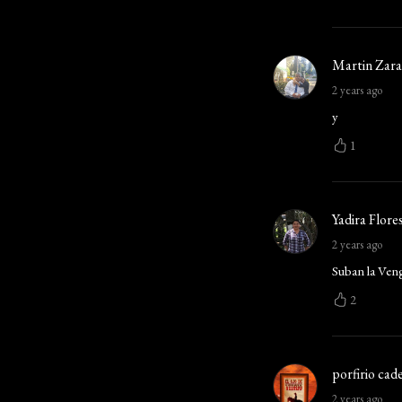
Martin Zar
2 years ago
y
1
Yadira Flore
2 years ago
Suban la Ven
2
porfirio cade
2 years ago