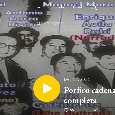
Home
Subscribe
Profile
ALL EPISODES
Dec 12, 2021
Porfiro cadena
completa
55